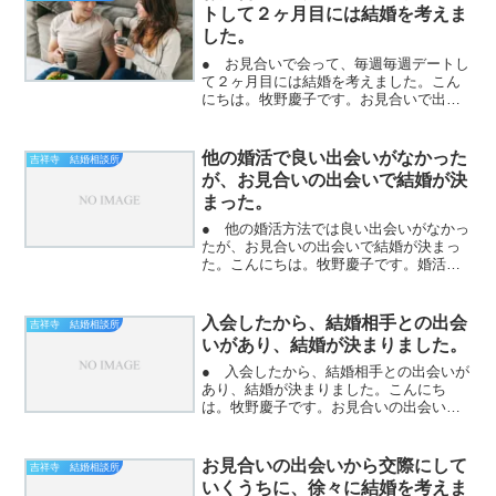
トして２ヶ月目には結婚を考えま
した。
● お見合いで会って、毎週毎週デートし
て２ヶ月目には結婚を考えました。こん
にちは。牧野慶子です。お見合いで出会
って、お互いに「また会いたい」と思う
と交際になります。交際になったら、直
接連絡を取り合って、デートをして頂き
他の婚活で良い出会いがなかった
吉祥寺 結婚相談所
ます。毎週毎週です。週...
が、お見合いの出会いで結婚が決
まった。
● 他の婚活方法では良い出会いがなかっ
たが、お見合いの出会いで結婚が決まっ
た。こんにちは。牧野慶子です。婚活の
方法は、いろいろと有ります。大手の結
婚相手情報サービス会社、婚活サイトと
アプリ、お見合いパーティー、婚活パー
入会したから、結婚相手との出会
吉祥寺 結婚相談所
ティー、イベント婚活な...
いがあり、結婚が決まりました。
● 入会したから、結婚相手との出会いが
あり、結婚が決まりました。こんにち
は。牧野慶子です。お見合いの出会いか
ら、交際になって、毎週デートをして結
婚が決まっています。出会う前に、やり
取りはないです。女性のプロフィールを
お見合いの出会いから交際にして
吉祥寺 結婚相談所
見て、お見合いの申し込み...
いくうちに、徐々に結婚を考えま