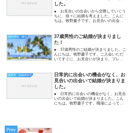
した。
● お見合いの出会いから交際していくう
ちに、徐々に結婚を考えました。こんに
ちは。牧野慶子です。お見合いの出会い
で、結婚したい独身女性に出会っていき
ます。交際になって、デートをします。
お食事デートでいろいろとお話ししま
37歳男性のご結婚が決まりまし
30代男性 婚活
す。お互い興味があれば、...
た！
● 37歳男性のご結婚が決まりました。こ
んにちは。牧野慶子です。ご入会いただ
いてすぐに、お見合いが決まり、プレ交
際になりと活動つづけて、いろいろな女
性と会っていただきました。２０２０年
の年末にお申し込み、２０２１年の年明
日常的に出会いの機会がなく、お
吉祥寺 結婚相談所
けてお見合い、好印象...
見合いの出会いで結婚が決まりま
した。
● 日常的に出会いの機会がなく、お見合
いの出会いで結婚が決まりました。こん
にちは。牧野慶子です。職場によって
は、独身の異性と日常では出会えないケ
ースもあります。他に何か趣味があっ
て、独身の異性と出会えればよいのです
が、そこで、恋愛にならない...