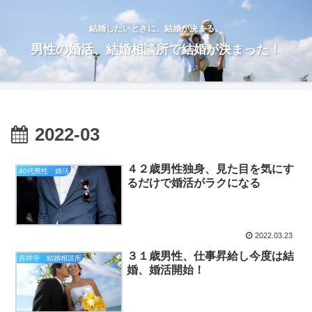
結婚したいときに、結婚が決まる。
男性の婚活、結婚相談所で結婚が決まった！
2022-03
４２歳男性独身、見た目を気にす
40代男性 婚活
るだけで婚活がラクになる
2022.03.23
３１歳男性、仕事昇給し今度は結
吉祥寺 結婚相談所
婚、婚活開始！