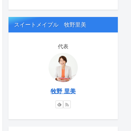
スイートメイプル 牧野里美
代表
牧野 里美