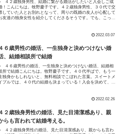
● ４２歳独身男性、結婚に繋がる婚活がしたいと入会しご成
婚！こんにちは。牧野慶子です。４２歳独身男性、３０代で交
際していた人とお別れとなって、周りの既婚の友人が心配して
お友達の独身女性を紹介してくださるそうです。でも、こっそ
りと、「希望のタ...
2022.03.07
４６歳男性の婚活、一生独身と決めつけない婚
活、結婚相談所で結婚
● ４６歳男性の婚活、一生独身と決めつけない婚活、結婚相
談所で結婚こんにちは。牧野慶子です。４０代半ばで、もう一
生独身かもしれないと、無料相談でこぼれた言葉。スイートメ
イプルでは、４０代の結婚も決まっている！入会を決めて、活
動開始とともに、...
2022.02.26
４２歳独身男性の婚活、見た目清潔感あり、親
からも言われて結婚考える。
● ４２歳独身男性の婚活、見た目清潔感あり、親からも言わ