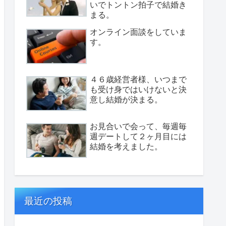
いでトントン拍子で結婚き
まる。
オンライン面談をしていま
す。
４６歳経営者様、いつまで
も受け身ではいけないと決
意し結婚が決まる。
お見合いで会って、毎週毎
週デートして２ヶ月目には
結婚を考えました。
最近の投稿