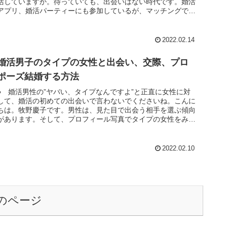
活していますか。待っていても、出会いはない時代です。婚活
アプリ、婚活パーティーにも参加しているが、マッチングでき
ない。４０歳独身...
2022.02.14
婚活男子のタイプの女性と出会い、交際、プロ
ポーズ結婚する方法
● 婚活男性の”ヤバい、タイプなんですよ”と正直に女性に対
して、婚活の初めての出会いで言わないでくださいね。こんに
ちは。牧野慶子です。男性は、見た目で出会う相手を選ぶ傾向
があります。そして、プロフィール写真でタイプの女性をみつ
け申し込みをす...
2022.02.10
のページ