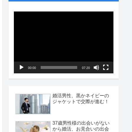
動
画
プ
レ
ー
ヤ
00:00
07:20
ー
婚活男性、黒かネイビーの
ジャケットで交際が進む！
37歳男性様の出会いがない
から婚活、お見合いの出会