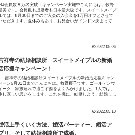
IBJ会員数８万名突破！キャンペーン実施中こんにちは。牧野
里美です。会員数も成婚者も日本最大級です。スイートメイプ
ルでは、8月30日までのご入会の入会金を1万円オフとさせて
いただきます。夏休みもあり、お見合いがドンドン決まってい
ます。今が出...
2022.08.06
吉祥寺の結婚相談所 スイートメイプルの新婚
活応援キャンペーン！
● 吉祥寺の結婚相談所スイートメイプルの新婚活応援キャン
ペーン5月31日までこんにちは。牧野慶子です。ゴールデンウ
ィーク、家族連れで過ごす姿をよくみかけました。1人では、
少し寂しい思いをします。これを機に、結婚しよう、結婚した
い、婚活始めよ...
2022.05.10
婚活上手くいく方法、婚活パーティー、婚活ア
プリ、そして結婚相談所で成婚。