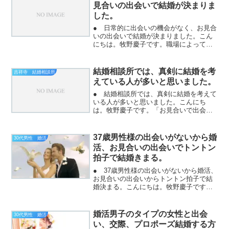
見合いの出会いで結婚が決まりま
した。
● 日常的に出会いの機会がなく、お見合
いの出会いで結婚が決まりました。こん
にちは。牧野慶子です。職場によって
は、独身の異性と日常では出会えないケ
ースもあります。他に何か趣味があっ
て、独身の異性と出会えればよいのです
結婚相談所では、真剣に結婚を考
吉祥寺 結婚相談所
が、そこで、恋愛にならない...
えている人が多いと思いました。
● 結婚相談所では、真剣に結婚を考えて
いる人が多いと思いました。こんにち
は。牧野慶子です。「お見合いで出会う
までは、結婚相談所では結婚を焦ってい
る人が活動するところと思っていまし
た。」実際に、ご入会頂いて活動してお
37歳男性様の出会いがないから婚
30代男性 婚活
見合いで出会っていくと、「...
活、お見合いの出会いでトントン
拍子で結婚きまる。
● 37歳男性様の出会いがないから婚活、
お見合いの出会いからトントン拍子で結
婚決まる。こんにちは。牧野慶子です。
勉強熱心、仕事熱心のイケメン好青年の
男性様、多忙の中、出会いがないという
ことでご入会いただきました。37歳の男
婚活男子のタイプの女性と出会
30代男性 婚活
性様、お相手女性様...
い、交際、プロポーズ結婚する方