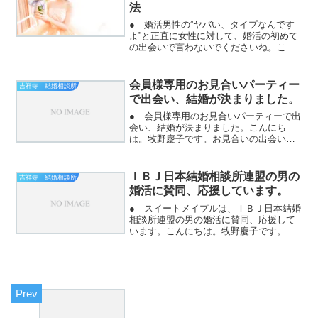
法
● 婚活男性の”ヤバい、タイプなんです
よ”と正直に女性に対して、婚活の初めて
の出会いで言わないでくださいね。こん
にちは。牧野慶子です。男性は、見た目
で出会う相手を選ぶ傾向があります。そ
して、プロフィール写真でタイプの女性
会員様専用のお見合いパーティー
吉祥寺 結婚相談所
をみつけ申し込みをす...
で出会い、結婚が決まりました。
● 会員様専用のお見合いパーティーで出
会い、結婚が決まりました。こんにち
は。牧野慶子です。お見合いの出会いの
他に、会員様専用のお見合いパーティが
週末開催されています。趣味の合う人同
志、結婚への本気度の高い人たち同志な
ＩＢＪ日本結婚相談所連盟の男の
吉祥寺 結婚相談所
どが出会えます。お見合い...
婚活に賛同、応援しています。
● スイートメイプルは、ＩＢＪ日本結婚
相談所連盟の男の婚活に賛同、応援して
います。こんにちは。牧野慶子です。Ｉ
ＢＪ日本結婚相談所連盟では、男性の婚
活を応援しています。スイートメイプル
では、男性の婚活を応援しています。ス
イートメイプルでは、今...