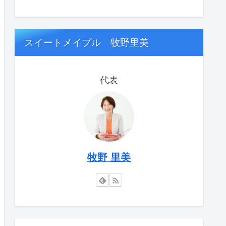
スイートメイプル 牧野里美
代表
牧野 里美