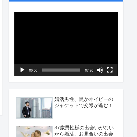
動
画
プ
レ
ー
ヤ
00:00
07:20
ー
婚活男性、黒かネイビーの
ジャケットで交際が進む！
37歳男性様の出会いがない
から婚活、お見合いの出会