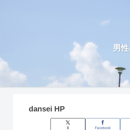
男性
dansei HP
X
Facebook