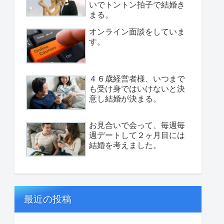
いでトントン拍子で結婚き
まる。
オンライン面談をしていま
す。
４６歳経営者様、いつまで
も受け身ではいけないと決
意し結婚が決まる。
お見合いで会って、毎週毎
週デートして２ヶ月目には
結婚を考えました。
最近の投稿