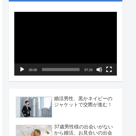
動
画
プ
レ
ー
ヤ
00:00
07:20
ー
婚活男性、黒かネイビーの
ジャケットで交際が進む！
37歳男性様の出会いがない
から婚活、お見合いの出会