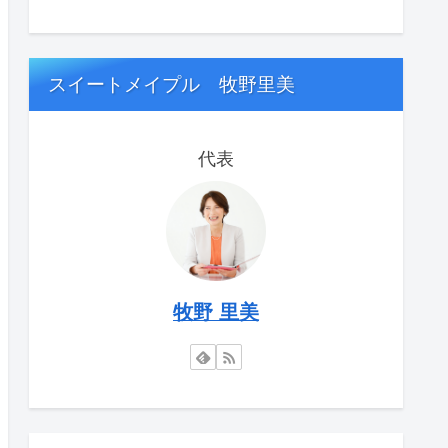
スイートメイプル 牧野里美
代表
牧野 里美