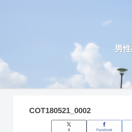
男性
COT180521_0002
X
Facebook