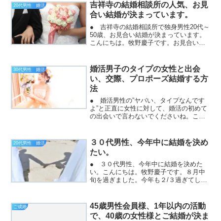
吉祥寺の結婚相談所の人気、お見
20代男性 婚活
合い結婚が決まっています。
● 吉祥寺の結婚相談所で独身男性20代～
50歳、お見合い結婚が決まっています。
こんにちは。牧野慶子です。お見合いの
出会いから、交際になって結婚が決まっ
ています。交際の期間があり、交際期間
もサポートがあります。ですから、真剣
婚活男子のタイプの女性と出会
30代男性 婚活
交際1対1交際とプ...
い、交際、プロポーズ結婚する方
法
● 婚活男性の”ヤバい、タイプなんです
よ”と正直に女性に対して、婚活の初めて
の出会いで言わないでくださいね。こん
にちは。牧野慶子です。男性は、見た目
で出会う相手を選ぶ傾向があります。そ
して、プロフィール写真でタイプの女性
３０代男性、今年中に結婚を決め
20代男性 婚活
をみつけ申し込みをす...
たい。
● ３０代男性、今年中に結婚を決めた
い。こんにちは。牧野慶子です。８月中
旬を過ぎました。今年も２/３過ぎてしま
ったのです。早いです。そして、婚活は
これからがラストスパートで一番盛り上
げります。夏の出会い、別れから、一気
45歳男性会員様、1年以内の活動
ご成婚
に新しい出会いがあり、...
で、40歳の女性様とご結婚が決ま