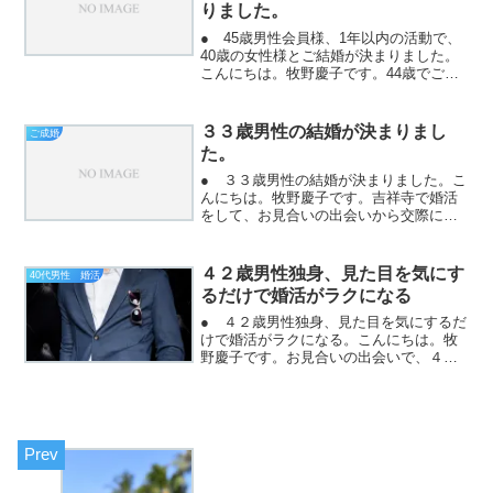
りました。
● 45歳男性会員様、1年以内の活動で、
40歳の女性様とご結婚が決まりました。
こんにちは。牧野慶子です。44歳でご入
会された男性会員様、お見合いで40歳の
女性様に出会って、交際して毎週毎週デ
ートを重ねて、恋愛になってご結婚が決
３３歳男性の結婚が決まりまし
ご成婚
まりました。お...
た。
● ３３歳男性の結婚が決まりました。こ
んにちは。牧野慶子です。吉祥寺で婚活
をして、お見合いの出会いから交際にな
って結婚が決まっています。３３歳の男
性会員様が、同い年の３３歳の女性と９
月末で結婚が決まりました。プロポーズ
４２歳男性独身、見た目を気にす
40代男性 婚活
は、９月にそして、女性...
るだけで婚活がラクになる
● ４２歳男性独身、見た目を気にするだ
けで婚活がラクになる。こんにちは。牧
野慶子です。お見合いの出会いで、４２
歳独身男性の結婚が決まっています。婚
活アプリ、婚活パーティーなど、なかな
か続かなかった交際も、お見合いの出会
いから仮交際にそして真...