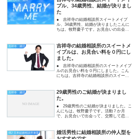
プル、34歳男性、結婚が決りまし
た
● 吉祥寺の結婚相談所スイートメイプ
ル、34歳男性、結婚が決りましたこんに
ちは。牧野慶子です。お見合いの出会い
で、タイプの女性に申し込みをして。お
見合いが決まってガッツポーズ！そし
て、お見合いから交際にもなりました。
吉祥寺の結婚相談所のスイートメ
吉祥寺 婚活
もう気持ちは上がります。...
イプルは、お見合い料を０円にし
ました。
● 吉祥寺の結婚相談所のスイートメイプ
ルのお見合い料を０円にしました。こん
にちは。吉祥寺の結婚相談所のスイート
メイプルの牧野慶子です。婚活は、デー
ト代と、お茶代も出費がありますから
ね。気軽に出会えるようにと考えて、お
29歳男性のご結婚が決まりまし
吉祥寺 婚活
見合い料を０円にしました...
た。
● 29歳男性のご結婚が決まりました。こ
んにちは。牧野慶子です。活動７か月
で、お見合いで出会って、交際して恋愛
になって結婚が決まりました。ご入会の
きっかけは、インターネットで調べて、
最短で結婚できそうだったからだそうで
婚活男性に結婚相談所の仲人型を
IBJ 日本結婚相談所連盟
す。31歳の女性様と活...
おすすめです。