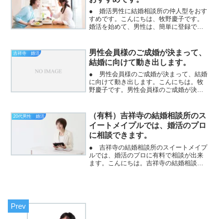
● 婚活男性に結婚相談所の仲人型をおす
すめです。こんにちは、牧野慶子です。
婚活を始めて、男性は、簡単に登録でき
る、婚活パーティーや婚活アプリで活動
を始めます。しかしながら、なかなかカ
ップリングしない。出会えても、交際が
男性会員様のご成婚が決まって、
吉祥寺 婚活
続かないということを聞...
結婚に向けて動き出します。
● 男性会員様のご成婚が決まって、結婚
に向けて動き出します。こんにちは。牧
野慶子です。男性会員様のご成婚が決ま
ると、結婚に向けて動き出します。一番
早い方ですと、ご成婚時に結婚式場が決
まって日程が決まっていました。真剣交
（有料）吉祥寺の結婚相談所のス
20代男性 婚活
際の時に、プロポーズの...
イートメイプルでは、婚活のプロ
に相談できます。
● 吉祥寺の結婚相談所のスイートメイプ
ルでは、婚活のプロに有料で相談が出来
ます。こんにちは。吉祥寺の結婚相談所
のスイートメイプルの牧野慶子です。結
婚したい人が出会いがない場合、婚活す
るのは当たり前。婚活パーティー、お見
合パーティー、イベント...