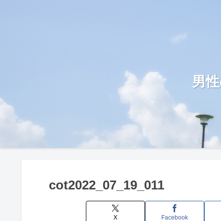
男性
cot2022_07_19_011
X
Facebook