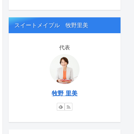
スイートメイプル 牧野里美
代表
牧野 里美