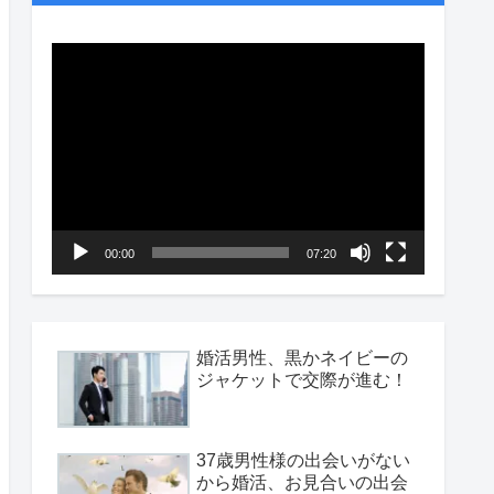
動
画
プ
レ
ー
ヤ
00:00
07:20
ー
婚活男性、黒かネイビーの
ジャケットで交際が進む！
37歳男性様の出会いがない
から婚活、お見合いの出会