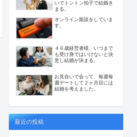
いでトントン拍子で結婚き
まる。
オンライン面談をしていま
す。
４６歳経営者様、いつまで
も受け身ではいけないと決
意し結婚が決まる。
お見合いで会って、毎週毎
週デートして２ヶ月目には
結婚を考えました。
最近の投稿