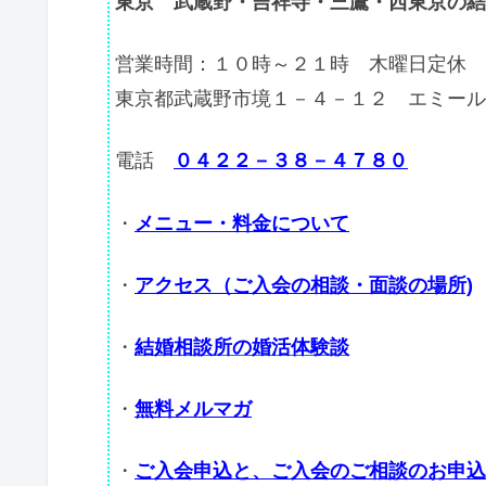
東京 武蔵野・吉祥寺・三鷹・西東京の結
営業時間：１０時～２１時 木曜日定休
東京都武蔵野市境１－４－１２ エミール
電話
０４２２－３８－４７８０
・
メニュー・料金について
・
アクセス（ご入会の相談・面談の場所)
・
結婚相談所の婚活体験談
・
無料メルマガ
・
ご入会申込と、ご入会のご相談のお申込